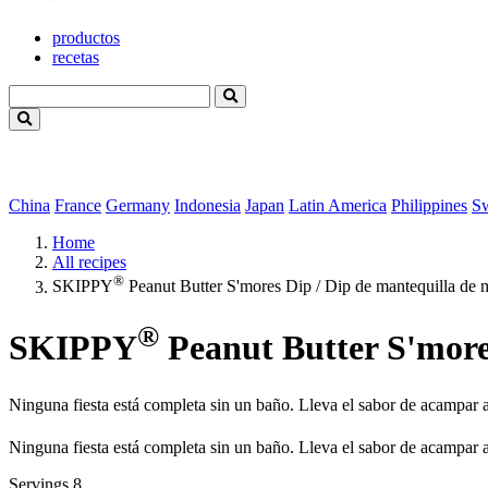
productos
recetas
China
France
Germany
Indonesia
Japan
Latin America
Philippines
S
Home
All recipes
®
SKIPPY
Peanut Butter S'mores Dip / Dip de mantequilla de 
®
SKIPPY
Peanut Butter S'more
Ninguna fiesta está completa sin un baño. Lleva el sabor de acampar 
Ninguna fiesta está completa sin un baño. Lleva el sabor de acampar 
Servings
8