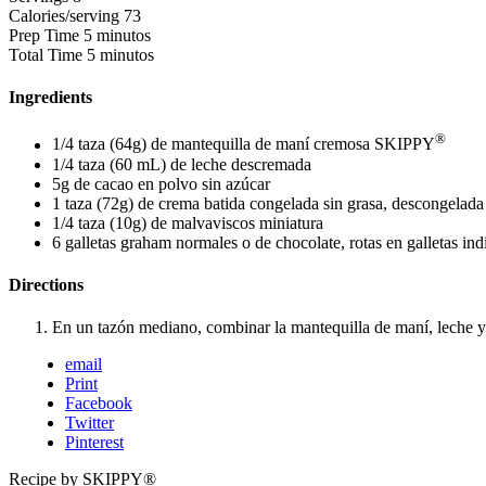
Calories/serving
73
Prep Time
5 minutos
Total Time
5 minutos
Ingredients
®
1/4 taza (64g) de mantequilla de maní cremosa SKIPPY
1/4 taza (60 mL) de leche descremada
5g de cacao en polvo sin azúcar
1 taza (72g) de crema batida congelada sin grasa, descongelada
1/4 taza (10g) de malvaviscos miniatura
6 galletas graham normales o de chocolate, rotas en galletas ind
Directions
En un tazón mediano, combinar la mantequilla de maní, leche y 
email
Print
Facebook
Twitter
Pinterest
Recipe by SKIPPY®