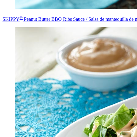
®
SKIPPY
Peanut Butter BBQ Ribs Sauce / Salsa de mantequilla de 