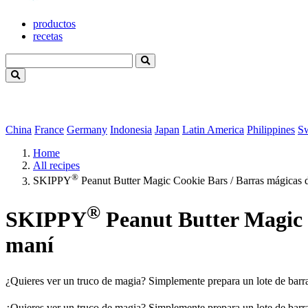
productos
recetas
China
France
Germany
Indonesia
Japan
Latin America
Philippines
S
Home
All recipes
®
SKIPPY
Peanut Butter Magic Cookie Bars / Barras mágicas d
®
SKIPPY
Peanut Butter Magic C
maní
¿Quieres ver un truco de magia? Simplemente prepara un lote de bar
¿Quieres ver un truco de magia? Simplemente prepara un lote de bar