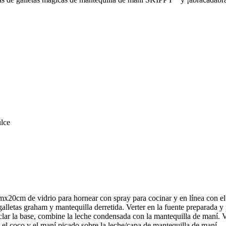
ulce
x20cm de vidrio para hornear con spray para cocinar y en línea con el
lletas graham y mantequilla derretida. Verter en la fuente preparada y 
clar la base, combine la leche condensada con la mantequilla de maní. V
 el coco y el maní picado sobre la leche/capa de mantequilla de maní.