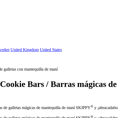
weden
United Kingdom
United States
e galletas con mantequilla de maní
ookie Bars / Barras mágicas de 
®
ras de galletas mágicas de mantequilla de maní SKIPPY
y ¡abracadabra
®
ras de galletas mágicas de mantequilla de maní SKIPPY
y ¡abracadabra