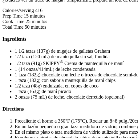
Calories/serving
416
Prep Time
15 minutos
Cook Time
25 minutos
Total Time
50 minutos
Ingredients
1 1/2 tazas (137g) de migajas de galletas Graham
1/2 taza (120 mL) de mantequilla sin sal, fundida
®
1/2 taza (91g) SKIPPY
Crema de mantequilla de maní
1 (14 onzas/414mL) de leche condensada
1 taza (182g) chocolate con leche o trozos de chocolate semi-d
1 taza (182g) con sabor a mantequilla de maní chips
1/2 taza (48g) endulzada, en copos de coco
1 taza (163g) de maní picado
2 onzas (75 mL) de leche, chocolate derretido (opcional)
Directions
Precaliente el horno a 350°F (175°C). Rociar un 8×8 pulg./20cm
En un tazón pequeño o gran taza medidora de vidrio, combine ga
En el mismo plato o taza medidora de vidrio utilizado para mez
Espolvorear virutas de chocolate, chips de mantequilla de maní,