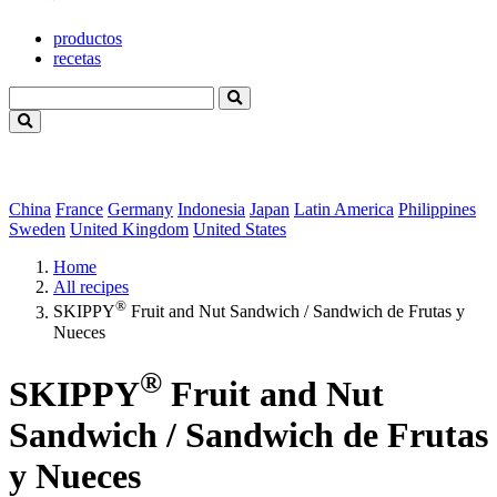
productos
recetas
China
France
Germany
Indonesia
Japan
Latin America
Philippines
Sweden
United Kingdom
United States
Home
All recipes
®
SKIPPY
Fruit and Nut Sandwich / Sandwich de Frutas y
Nueces
®
SKIPPY
Fruit and Nut
Sandwich / Sandwich de Frutas
y Nueces