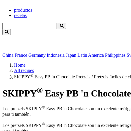
productos
recetas
China
France
Germany
Indonesia
Japan
Latin America
Philippines
S
Home
All recipes
®
SKIPPY
Easy PB 'n Chocolate Pretzels / Pretzels fáciles de 
®
SKIPPY
Easy PB 'n Chocolate P
®
Los pretzels SKIPPY
Easy PB 'n Chocolate son un excelente refrige
para ti también.
®
Los pretzels SKIPPY
Easy PB 'n Chocolate son un excelente refrige
para ti también.