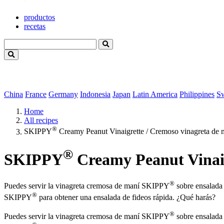
productos
recetas
China
France
Germany
Indonesia
Japan
Latin America
Philippines
S
Home
All recipes
®
SKIPPY
Creamy Peanut Vinaigrette / Cremoso vinagreta de 
®
SKIPPY
Creamy Peanut Vinaig
®
Puedes servir la vinagreta cremosa de maní SKIPPY
sobre ensalada 
®
SKIPPY
para obtener una ensalada de fideos rápida. ¿Qué harás?
®
Puedes servir la vinagreta cremosa de maní SKIPPY
sobre ensalada 