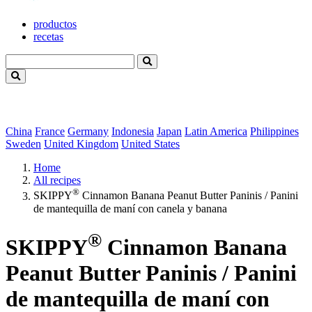
productos
recetas
China
France
Germany
Indonesia
Japan
Latin America
Philippines
Sweden
United Kingdom
United States
Home
All recipes
®
SKIPPY
Cinnamon Banana Peanut Butter Paninis / Panini
de mantequilla de maní con canela y banana
®
SKIPPY
Cinnamon Banana
Peanut Butter Paninis / Panini
de mantequilla de maní con