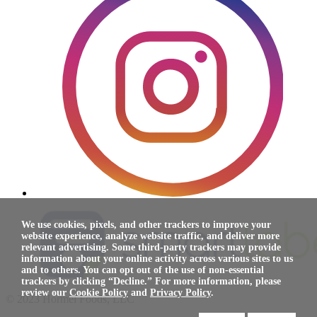
We use cookies, pixels, and other trackers to improve your
website experience, analyze website traffic, and deliver more
relevant advertising. Some third-party trackers may provide
information about your online activity across various sites to us
and to others. You can opt out of the use of non-essential
trackers by clicking “Decline.” For more information, please
review our
Cookie Policy
and
Privacy Policy
.
© 2023 Hormel Foods, LLC