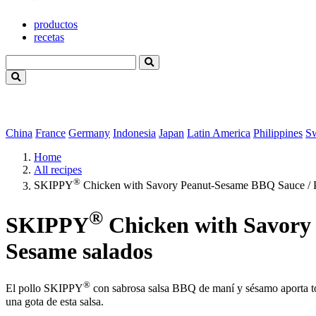
productos
recetas
China
France
Germany
Indonesia
Japan
Latin America
Philippines
S
Home
All recipes
®
SKIPPY
Chicken with Savory Peanut-Sesame BBQ Sauce / Po
®
SKIPPY
Chicken with Savory 
Sesame salados
®
El pollo SKIPPY
con sabrosa salsa BBQ de maní y sésamo aporta toda
una gota de esta salsa.