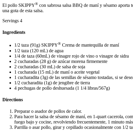
®
El pollo SKIPPY
con sabrosa salsa BBQ de maní y sésamo aporta toda
una gota de esta salsa.
Servings
4
Ingredients
®
1/2 taza (91g) SKIPPY
Crema de mantequilla de maní
1/2 taza (120 mL) de agua
1/4 de taza (60mL) de vinagre rojo de vino o vinagre de sidra
2 cucharadas (28 g) de azúcar morena firmemente
2 cucharadas (30 mL) de salsa de soja
1 cucharada (15 mL) de maní o aceite vegetal
1 cucharadita (3g) de las semillas de sésamo tostadas, si se dese
1/2 cucharadita (1g) de jengibre de tierra
4 pechugas de pollo deshuesada (1 1/4 libras/567g)
Directions
Preparar o asador de pollos de calor.
Para hacer la salsa de sésamo de maní, en 1-quart cacerola, co
fuego bajo y cocine, revolviendo frecuentemente, 1 minuto más
Parrilla o asar pollo, girar y cepillado ocasionalmente con 1/2 t