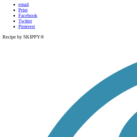
email
Print
Facebook
Twitter
Pinterest
Recipe by SKIPPY®