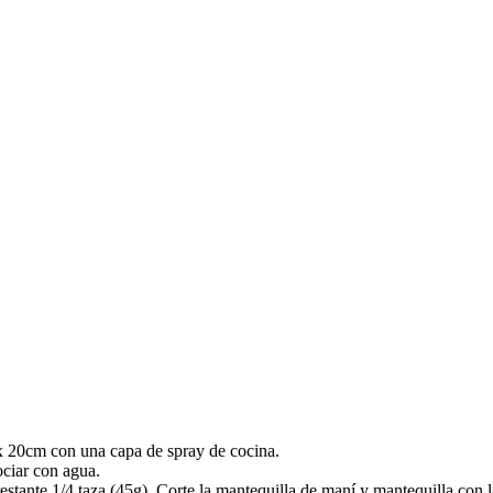
x 20cm con una capa de spray de cocina.
ociar con agua.
stante 1/4 taza (45g). Corte la mantequilla de maní y mantequilla con la