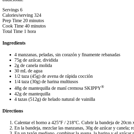
Servings
6
Calories/serving
324
Prep Time
20 minutos
Cook Time
40 minutos
Total Time
1 hora
Ingredients
4 manzanas, peladas, sin corazón y finamente rebanadas
75g de azúcar, dividida
2g de canela molida
30 mL de agua
1/2 taza (45g) de avena de rápida cocción
1/4 taza (30g) de harina multiusos
®
48g de mantequilla de maní cremosa SKIPPY
42g de mantequilla
4 tazas (512g) de helado natural de vainilla
Directions
Calentar el horno a 425°F / 218°C. Cubrir la bandeja de 20cm 
En la bandeja, mezclar las manzanas, 30g de azúcar y canela; r
En un tazón mediano, combinar la avena, la harina y el azúcar re