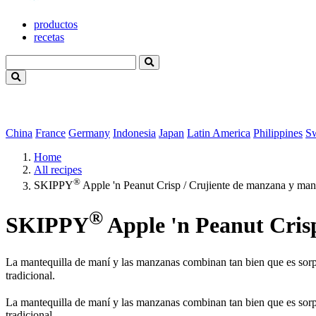
productos
recetas
China
France
Germany
Indonesia
Japan
Latin America
Philippines
S
Home
All recipes
®
SKIPPY
Apple 'n Peanut Crisp / Crujiente de manzana y man
®
SKIPPY
Apple 'n Peanut Cris
La mantequilla de maní y las manzanas combinan tan bien que es sorp
tradicional.
La mantequilla de maní y las manzanas combinan tan bien que es sorp
tradicional.